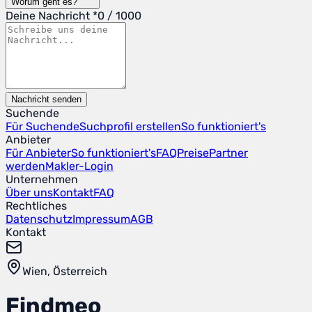
Worum geht es?
Deine Nachricht
*
0
/ 1000
Nachricht senden
Suchende
Für Suchende
Suchprofil erstellen
So funktioniert's
Anbieter
Für Anbieter
So funktioniert's
FAQ
Preise
Partner
werden
Makler-Login
Unternehmen
Über uns
Kontakt
FAQ
Rechtliches
Datenschutz
Impressum
AGB
Kontakt
Wien, Österreich
Find
meo