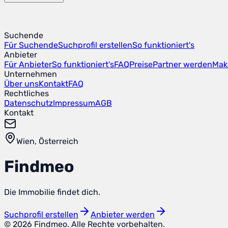
Suchende
Für Suchende
Suchprofil erstellen
So funktioniert's
Anbieter
Für Anbieter
So funktioniert's
FAQ
Preise
Partner werden
Mak
Unternehmen
Über uns
Kontakt
FAQ
Rechtliches
Datenschutz
Impressum
AGB
Kontakt
Wien, Österreich
Find
meo
Die Immobilie findet dich.
Suchprofil erstellen
Anbieter werden
© 2026 Findmeo.
Alle Rechte vorbehalten.