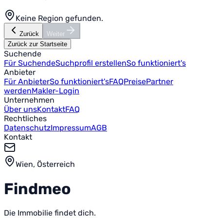
Keine Region gefunden.
Zurück
Weiter
Zurück zur Startseite
Suchende
Für Suchende
Suchprofil erstellen
So funktioniert's
Anbieter
Für Anbieter
So funktioniert's
FAQ
Preise
Partner
werden
Makler-Login
Unternehmen
Über uns
Kontakt
FAQ
Rechtliches
Datenschutz
Impressum
AGB
Kontakt
Wien, Österreich
Find
meo
Die Immobilie findet dich.